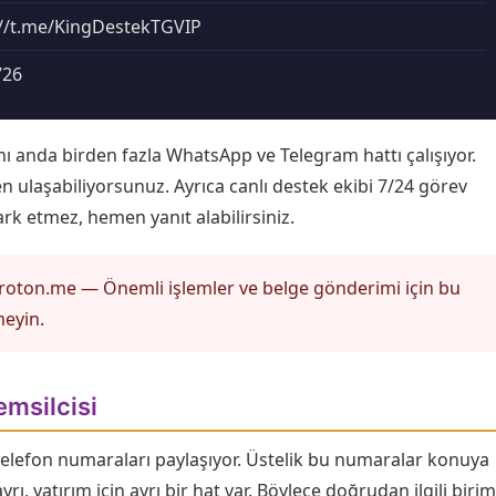
//t.me/KingDestekTGVIP
726
nı anda birden fazla WhatsApp ve Telegram hattı çalışıyor.
en ulaşabiliyorsunuz. Ayrıca canlı destek ekibi 7/24 görev
rk etmez, hemen yanıt alabilirsiniz.
roton.me
— Önemli işlemler ve belge gönderimi için bu
meyin.
emsilcisi
 telefon numaraları paylaşıyor. Üstelik bu numaralar konuya
ayrı, yatırım için ayrı bir hat var. Böylece doğrudan ilgili biri