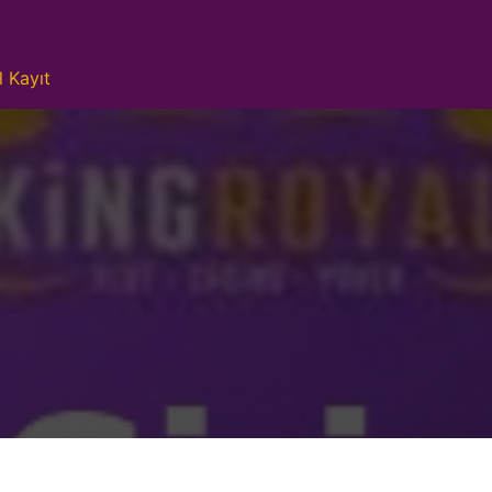
l Kayıt