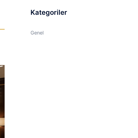
Kategoriler
Genel