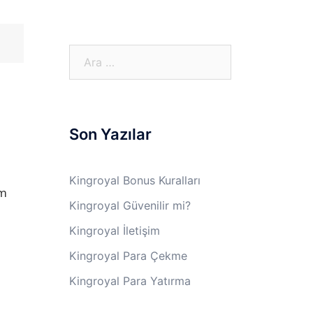
Arama:
Son Yazılar
Kingroyal Bonus Kuralları
am
Kingroyal Güvenilir mi?
Kingroyal İletişim
Kingroyal Para Çekme
Kingroyal Para Yatırma