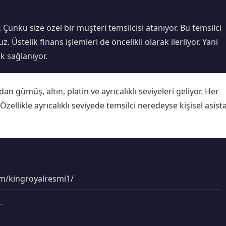
 Çünkü size özel bir müşteri temsilcisi atanıyor. Bu temsilci
. Üstelik finans işlemleri de öncelikli olarak ilerliyor. Yani
ık sağlanıyor.
an gümüş, altın, platin ve ayrıcalıklı seviyeleri geliyor. Her
Özellikle ayrıcalıklı seviyede temsilci neredeyse kişisel asist
m/kingroyalresmi1/
_
e