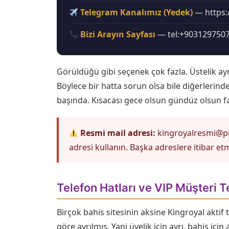
Telegram Kanalımız (Yedek)
— https:
Bizi Arayın Sayfası
— tel:+903129750
Görüldüğü gibi seçenek çok fazla. Üstelik ay
Böylece bir hatta sorun olsa bile diğerlerind
başında. Kısacası gece olsun gündüz olsun fa
Resmi mail adresi:
kingroyalresmi@p
adresi kullanın. Başka adreslere itibar et
Telefon Hatları ve VIP Müşteri T
Birçok bahis sitesinin aksine Kingroyal aktif
göre ayrılmış. Yani üyelik için ayrı, bahis için 