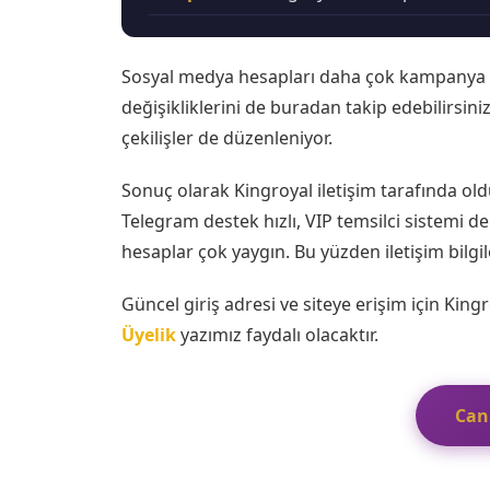
Sosyal medya hesapları daha çok kampanya v
değişikliklerini de buradan takip edebilirs
çekilişler de düzenleniyor.
Sonuç olarak Kingroyal iletişim tarafında ol
Telegram destek hızlı, VIP temsilci sistemi de 
hesaplar çok yaygın. Bu yüzden iletişim bilg
Güncel giriş adresi ve siteye erişim için Kingr
Üyelik
yazımız faydalı olacaktır.
Can