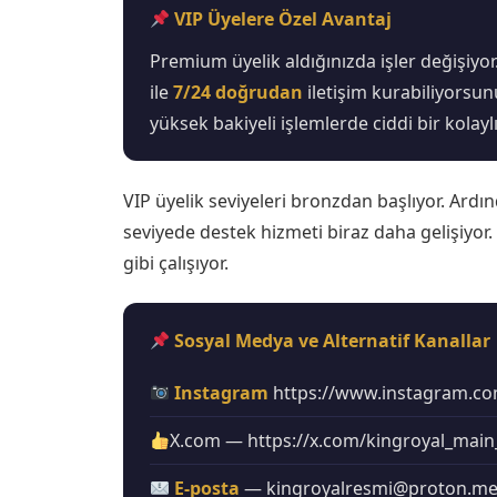
VIP Üyelere Özel Avantaj
Premium üyelik aldığınızda işler değişiyor.
ile
7/24 doğrudan
iletişim kurabiliyorsunuz
yüksek bakiyeli işlemlerde ciddi bir kolayl
VIP üyelik seviyeleri bronzdan başlıyor. Ardınd
seviyede destek hizmeti biraz daha gelişiyor. 
gibi çalışıyor.
Sosyal Medya ve Alternatif Kanallar
Instagram
https://www.instagram.co
X.com
— https://x.com/kingroyal_main
E-posta
—
kingroyalresmi@proton.m