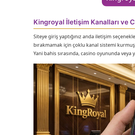
Kingroyal İletişim Kanalları ve 
Siteye giriş yaptığınız anda iletişim seçenek
bırakmamak için çoklu kanal sistemi kurmuş. 
Yani bahis sırasında, casino oyununda veya y