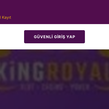
l Kayıt
GÜVENLİ GİRİŞ YAP