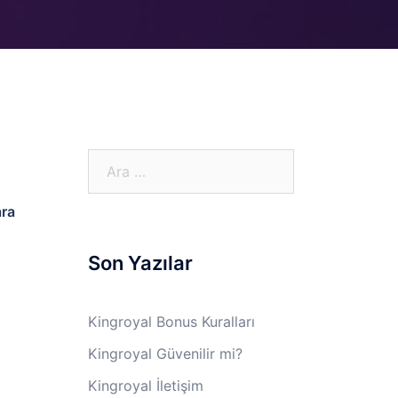
Arama:
ara
Son Yazılar
Kingroyal Bonus Kuralları
Kingroyal Güvenilir mi?
Kingroyal İletişim