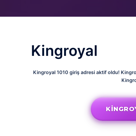
Kingroyal
Kingroyal 1010 giriş adresi aktif oldu! Kingr
Kingro
KINGROY