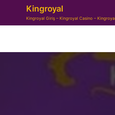
İçeriğe
Kingroyal
atla
Kingroyal Giriş – Kingroyal Casino – Kingroya